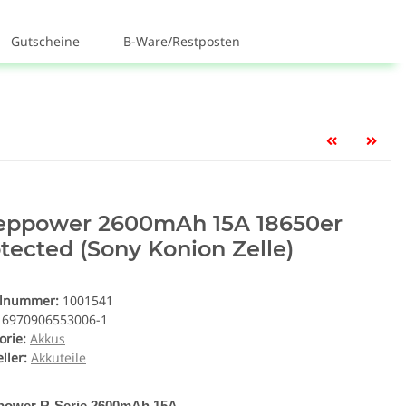
Gutscheine
B-Ware/Restposten
eppower 2600mAh 15A 18650er
tected (Sony Konion Zelle)
elnummer:
1001541
6970906553006-1
orie:
Akkus
ller:
Akkuteile
power R-Serie 2600mAh 15A