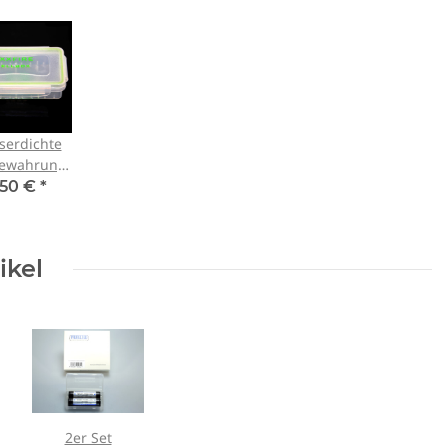
serdichte
ewahrung
2x18650er
,50 €
*
teriebox)
ikel
2er Set