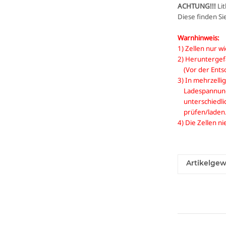
ACHTUNG!!!
Lit
Diese finden Si
Warnhinweis:
1) Zellen nur w
2) Heruntergefa
(Vor der Entso
3) In mehrzelli
Ladespannung v
unterschiedlic
prüfen/laden
4) Die Zellen 
Artikelgew