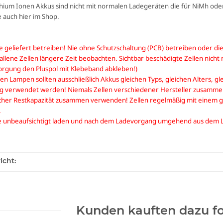
hium Ionen Akkus sind nicht mit normalen Ladegeräten die für NiMh oder 
e auch hier im Shop.
ie geliefert betreiben! Nie ohne Schutzschaltung (PCB) betreiben oder di
llene Zellen längere Zeit beobachten. Sichtbar beschädigte Zellen nich
rgung den Pluspol mit Klebeband abkleben!)
gen Lampen sollten ausschließlich Akkus gleichen Typs, gleichen Alters, gl
erwendet werden! Niemals Zellen verschiedener Hersteller zusammen
her Restkapazität zusammen verwenden! Zellen regelmäßig mit einem 
.
nie unbeaufsichtigt laden und nach dem Ladevorgang umgehend aus dem
icht:
Kunden kauften dazu fo