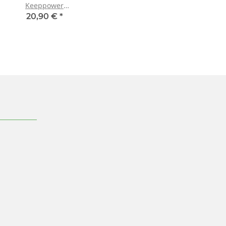
Keeppower
3400mAh
20,90 €
*
P1834C -
18650er
protected