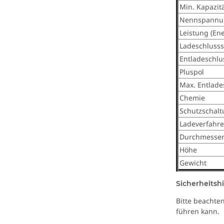
Min. Kapazit
Nennspannu
Leistung (En
Ladeschluss
Entladeschl
Pluspol
Max. Entlade
Chemie
Schutzschal
Ladeverfahr
Durchmesse
Höhe
Gewicht
Sicherheitsh
Bitte beachte
führen kann.