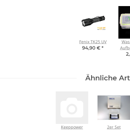
Fenix TK25 UV
Was
Aufb
94,90 €
*
für 
2
(Bat
Ähnliche Art
Keeppower
2er Set