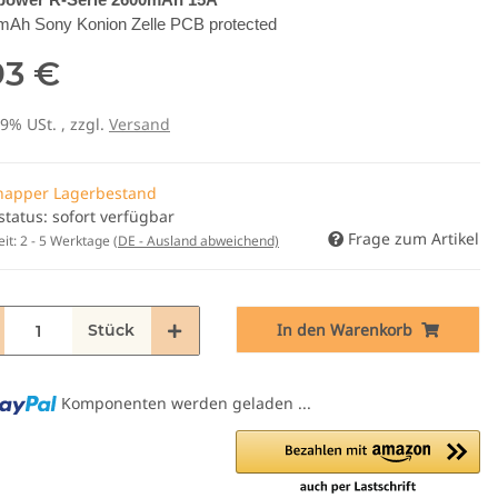
mAh Sony Konion Zelle PCB protected
93 €
19% USt. , zzgl.
Versand
napper Lagerbestand
status: sofort verfügbar
Frage zum Artikel
eit:
2 - 5 Werktage
(DE - Ausland abweichend)
In den Warenkorb
Stück
Komponenten werden geladen ...