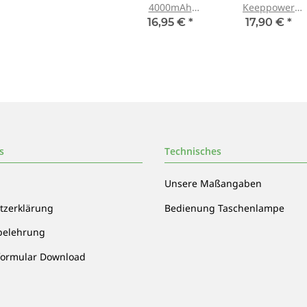
4000mAh
Keeppower
P1840C 18650er
2600mAh
16,95 €
*
17,90 €
*
protected
18650er
protected
(Samsung Zelle)
s
Technisches
Unsere Maßangaben
tzerklärung
Bedienung Taschenlampe
belehrung
formular Download