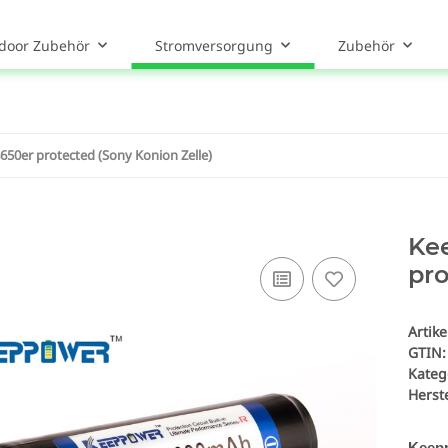
door Zubehör
Stromversorgung
Zubehör
0er protected (Sony Konion Zelle)
Ke
pro
Artik
GTIN:
Kateg
Herste
Keep