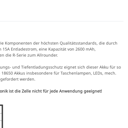
K-566 3W UV LED
ie Komponenten der höchsten Qualitätsstandards, die durch
Spektralfilter
 15A Entladestrom, eine Kapazität von 2600 mAh,
,90 €
*
en die R-Serie zum Allrounder.
dungs- und Tiefentladungsschutz eignet sich dieser Akku für so
e 18650 Akkus insbesondere für Taschenlampen, LEDs, mech.
 gefordert werden.
onik ist die Zelle nicht für jede Anwendung geeignet!