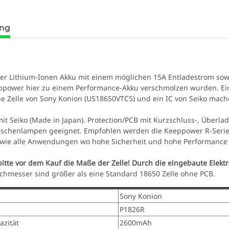
ung
UV LED
Schutzbrille Sablux mit UV-
Tank007 T
er Lithium-Ionen Akku mit einem möglichen 15A Entladestrom sow
ilter
Schutz nach CE-EN166
365nm! + 
ppower hier zu einem Performance-Akku verschmolzen wurden. Ein
8,00 €
*
79
he Zelle von Sony Konion (US18650VTC5) und ein IC von Seiko mach
mit Seiko (Made in Japan). Protection/PCB mit Kurzschluss-, Überla
Taschenlampen geeignet. Empfohlen werden die Keeppower R-Seri
owie alle Anwendungen wo hohe Sicherheit und hohe Performance
itte vor dem Kauf die Maße der Zelle! Durch die eingebaute Elektr
hmesser sind größer als eine Standard 18650 Zelle ohne PCB.
Sony Konion
P1826R
azität
2600mAh