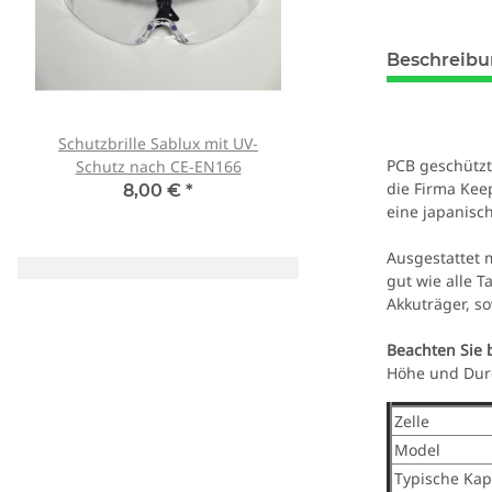
Beschreib
Schutzbrille Sablux mit UV-
Tank007 TK-566 3W 
PCB geschützt
Schutz nach CE-EN166
365nm! + Spektralf
die Firma Kee
8,00 €
*
79,90 €
*
eine japanisc
Ausgestattet 
gut wie alle 
Akkuträger, s
Beachten Sie b
Höhe und Durc
Zelle
Model
Typische Kap