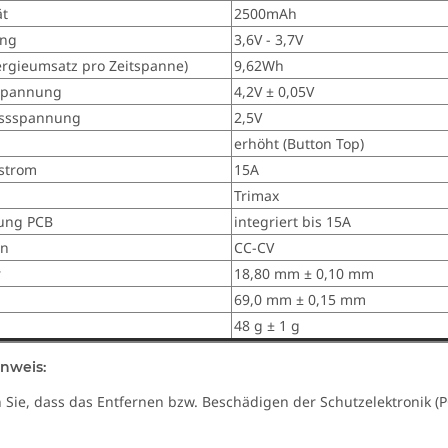
ät
2500mAh
ng
3,6V - 3,7V
ergieumsatz pro Zeitspanne)
9,62Wh
spannung
4,2V ± 0,05V
ussspannung
2,5V
erhöht (Button Top)
strom
15A
Trimax
tung PCB
integriert bis 15A
en
CC-CV
r
18,80 mm ± 0,10 mm
69,0 mm ± 0,15 mm
48 g ± 1 g
inweis:
n Sie, dass das Entfernen bzw. Beschädigen der Schutzelektronik (