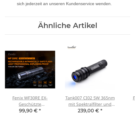
sich jederzeit an unseren Kundenservice wenden.
Ähnliche Artikel
Fenix WF30RE EX-
Tank007 CI02 5W 365nm
F
Geschützte
mit Spektralfilter und
Taschenlampe
Linsensystem
99,90 €
*
239,00 €
*