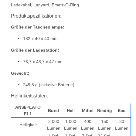
Ladekabel, Lanyard, Ersatz-O-Ring
Produktspezifikationen:
Größe der Taschenlampe:
182 x 40 x 40 mm
Größe der Ladestation:
76,7 x 43,7 x 47 mm
Gewicht:
249,5 g (inklusive Batterie)
Helligkeitsstufen:
ANSI/PLATO
U
Burst
Hell
Mittel
Niedrig
Eco
FL1
Li
3.000
1.000
400
150
30
5
Helligkeit
Lumen
Lumen
Lumen
Lumen
Lumen
m