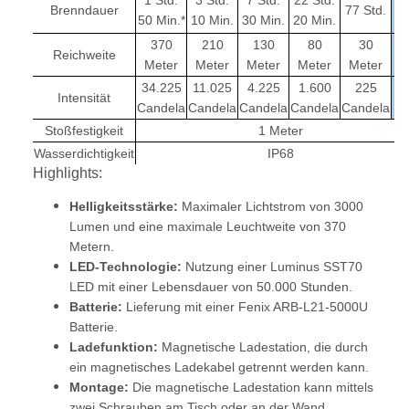
1 Std.
3 Std.
7 Std.
22 Std.
Brenndauer
77 Std.
50 Min.*
10 Min.
30 Min.
20 Min.
370
210
130
80
30
Reichweite
Meter
Meter
Meter
Meter
Meter
34.225
11.025
4.225
1.600
225
Intensität
Candela
Candela
Candela
Candela
Candela
Stoßfestigkeit
1 Meter
Wasserdichtigkeit
IP68
Highlights:
Helligkeitsstärke:
Maximaler Lichtstrom von 3000
Lumen und eine maximale Leuchtweite von 370
Metern.
LED-Technologie:
Nutzung einer Luminus SST70
LED mit einer Lebensdauer von 50.000 Stunden.
Batterie:
Lieferung mit einer Fenix ARB-L21-5000U
Batterie.
Ladefunktion:
Magnetische Ladestation, die durch
ein magnetisches Ladekabel getrennt werden kann.
Montage:
Die magnetische Ladestation kann mittels
zwei Schrauben am Tisch oder an der Wand