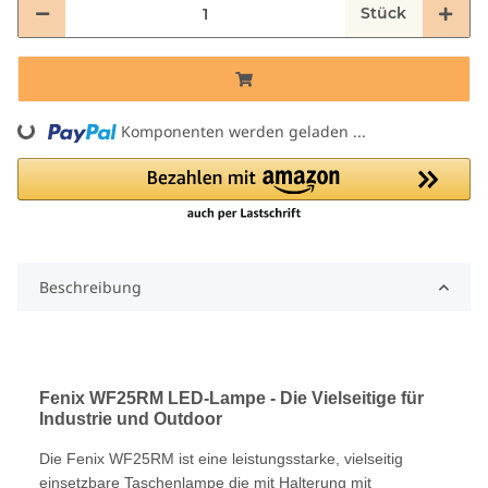
Stück
ng...
Komponenten werden geladen ...
Beschreibung
Fenix WF25RM LED-Lampe - Die Vielseitige für
Industrie und Outdoor
Die Fenix WF25RM ist eine leistungsstarke, vielseitig
einsetzbare Taschenlampe die mit Halterung mit