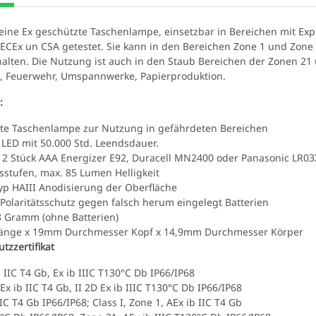
 eine Ex geschützte Taschenlampe, einsetzbar in Bereichen mit Exp
ECEx un CSA getestet. Sie kann in den Bereichen Zone 1 und Zone
halten. Die Nutzung ist auch in den Staub Bereichen der Zonen 21 
ie, Feuerwehr, Umspannwerke, Papierproduktion.
:
te Taschenlampe zur Nutzung in gefährdeten Bereichen
 LED mit 50.000 Std. Leendsdauer.
t 2 Stück AAA Energizer E92, Duracell MN2400 oder Panasonic LR0
tsstufen, max. 85 Lumen Helligkeit
p HAIII Anodisierung der Oberfläche
mit UV-
Tank007 TK-566 3W UV LED
Schutzbrill
 Polaritätsschutz gegen falsch herum eingelegt Batterien
N166
365nm! + Spektralfilter
Schutz 
8 Gramm (ohne Batterien)
79,90 €
*
8
änge x 19mm Durchmesser Kopf x 14,9mm Durchmesser Körper
tzzertifikat
b IIC T4 Gb, Ex ib IIIC T130°C Db IP66/IP68
 Ex ib IIC T4 Gb, II 2D Ex ib IIIC T130°C Db IP66/IP68
IIC T4 Gb IP66/IP68; Class I, Zone 1, AEx ib IIC T4 Gb