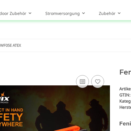
door Zubehör
Stromversorgung
Zubehör
 WF05E ATEX
Fe
Artik
GTIN:
Kateg
Herste
Fen