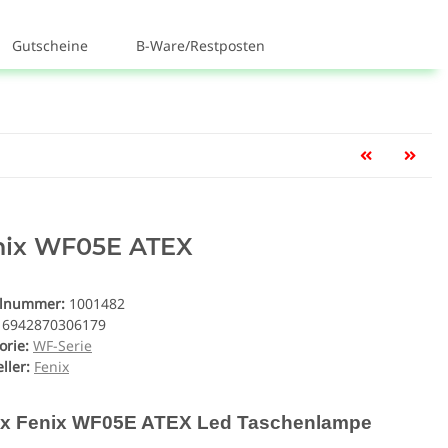
Gutscheine
B-Ware/Restposten
nix WF05E ATEX
elnummer:
1001482
6942870306179
orie:
WF-Serie
ller:
Fenix
ix Fenix WF05E ATEX Led Taschenlampe