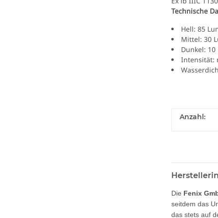
Ex ib IIIC T13
Technische Da
Hell: 85 L
Mittel: 30
Dunkel: 10
Intensität:
Wasserdich
Anzahl:
Hersteller
Die
Fenix Gm
seitdem das Un
das stets auf 