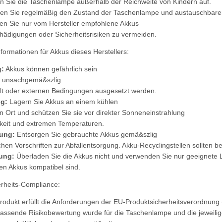
 Sie die Taschenlampe außerhalb der Reichweite von Kindern auf.
en Sie regelmäßig den Zustand der Taschenlampe und austauschbaren 
n Sie nur vom Hersteller empfohlene Akkus
ädigungen oder Sicherheitsrisiken zu vermeiden.
nformationen für Akkus dieses Herstellers:
:
Akkus können gefährlich sein
e unsachgemä&szlig
t oder externen Bedingungen ausgesetzt werden.
g:
Lagern Sie Akkus an einem kühlen
n Ort und schützen Sie sie vor direkter Sonneneinstrahlung
keit und extremen Temperaturen.
ung:
Entsorgen Sie gebrauchte Akkus gemä&szlig
ichen Vorschriften zur Abfallentsorgung. Akku-Recyclingstellen sollten 
ung:
Überladen Sie die Akkus nicht und verwenden Sie nur geeignete
den Akkus kompatibel sind.
erheits-Compliance:
rodukt erfüllt die Anforderungen der EU-Produktsicherheitsverordnung
assende Risikobewertung wurde für die Taschenlampe und die jeweili