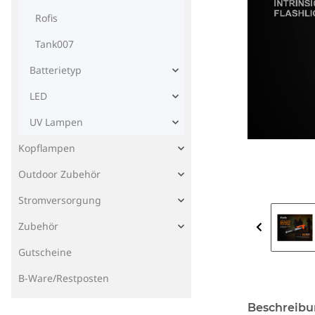
Rofis
Tank007
Batterietyp
LED
UV Lampen
Kopflampen
Outdoor Zubehör
Stromversorgung
Zubehör
Gutscheine
B-Ware/Restposten
Beschreib