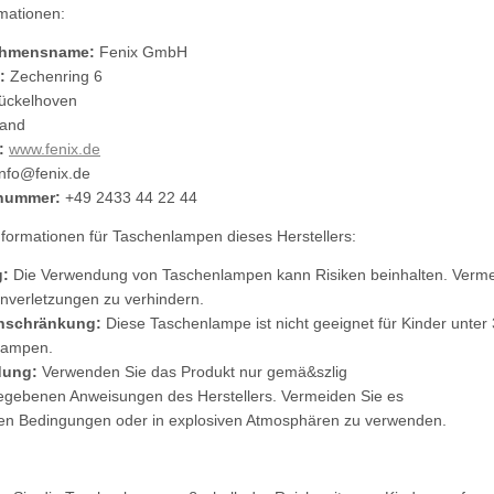
rmationen:
ehmensname:
Fenix GmbH
:
Zechenring 6
ückelhoven
land
:
www.fenix.de
info@fenix.de
nummer:
+49 2433 44 22 44
informationen für Taschenlampen dieses Herstellers:
:
Die Verwendung von Taschenlampen kann Risiken beinhalten. Vermeid
verletzungen zu verhindern.
inschränkung:
Diese Taschenlampe ist nicht geeignet für Kinder unter
lampen.
dung:
Verwenden Sie das Produkt nur gemä&szlig
gebenen Anweisungen des Herstellers. Vermeiden Sie es
en Bedingungen oder in explosiven Atmosphären zu verwenden.