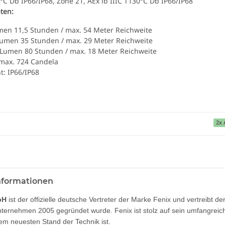
0°C Db IP66/IP68, Zone 21, AEx ib IIIC T130°C Db IP66/IP68
ten:
umen 11,5 Stunden / max. 54 Meter Reichweite
 Lumen 35 Stunden / max. 29 Meter Reichweite
 Lumen 80 Stunden / max. 18 Meter Reichweite
 max. 724 Candela
t: IP66/IP68
2x 
informationen
bH
ist der offizielle deutsche Vertreter der Marke Fenix und vertreibt d
ternehmen 2005 gegründet wurde. Fenix ist stolz auf sein umfangre
dem neuesten Stand der Technik ist.