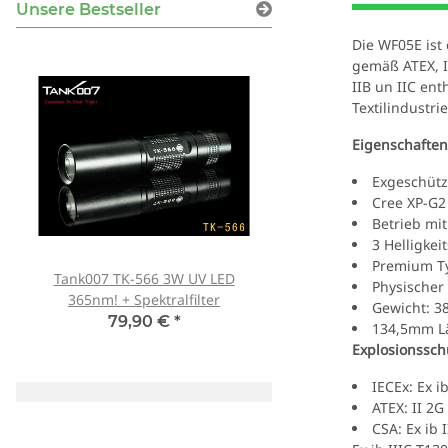
Unsere Bestseller
Die WF05E ist
gemäß ATEX, I
IIB un IIC ent
Textilindustr
Eigenschaften
Exgeschütz
Cree XP-G2
Betrieb mi
3 Helligkei
Premium Ty
Tank007 TK-566 3W UV LED
Schutzbrille Sablux 
Physischer
365nm! + Spektralfilter
Schutz nach CE-E
Gewicht: 3
79,90 €
*
8,00 €
*
134,5mm L
Explosionsschu
IECEx: Ex i
ATEX: II 2G
CSA: Ex ib 