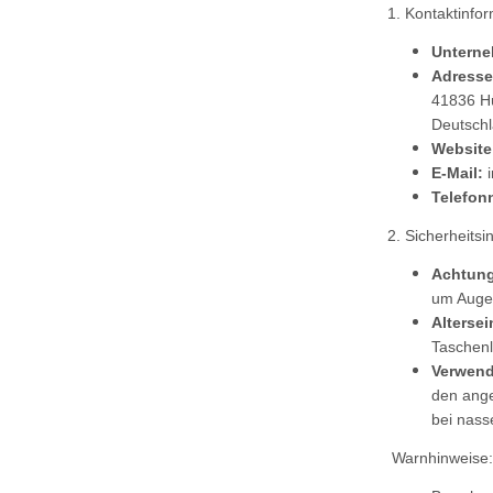
1. Kontaktinfo
Untern
Adresse
41836 H
Deutsch
Website
E-Mail:
Telefon
2. Sicherheits
Achtung
um Augen
Alterse
Taschen
Verwen
den ange
bei nass
Warnhinweise: