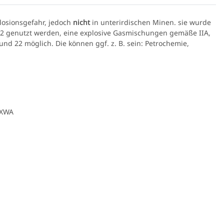
losionsgefahr, jedoch
nicht
in unterirdischen Minen. sie wurde
 2 genutzt werden, eine explosive Gasmischungen gemäße IIA,
und 22 möglich. Die können ggf. z. B. sein: Petrochemie,
3XWA
e Sablux mit UV-
nach CE-EN166
,00 €
*