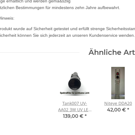
age erhältlich und werden gemä&szlig
tzlichen Bestimmungen für mindestens zehn Jahre aufbewahrt.
Hinweis:
rodukt wurde auf Sicherheit getestet und erfüllt strenge Sicherheitsst
icherheit können Sie sich jederzeit an unseren Kundenservice wenden.
Ähnliche Art
Tank007 UV-
Niteye DDA20
AA02 3W UV LED
42,00 €
*
365nm mit
139,00 €
*
Spektralfilter