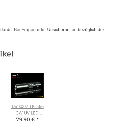
andards. Bei Fragen oder Unsicherheiten bezüglich der
ikel
Tank007 TK-566
3W UV LED
365nm! +
79,90 €
*
Spektralfilter