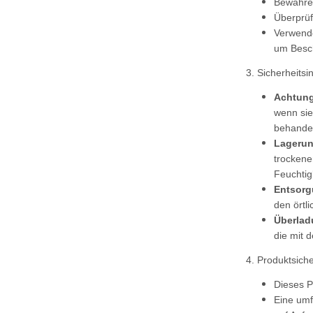
Bewahren
Überprüf
Verwende
um Besch
3. Sicherheitsi
Achtung
wenn si
behandel
Lagerun
trockene
Feuchtig
Entsorg
den örtl
Überlad
die mit 
4. Produktsich
Dieses P
Eine umf