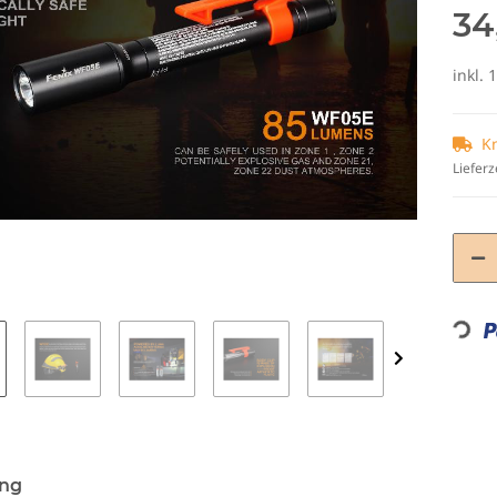
34
inkl. 
K
Lieferz
Loading...
ung