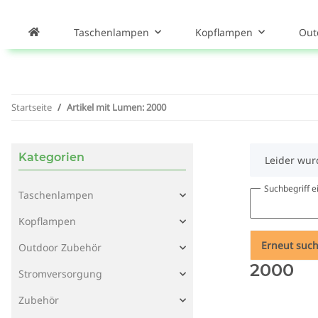
Taschenlampen
Kopflampen
Out
Startseite
Artikel mit Lumen: 2000
Kategorien
x
Leider wur
Suchbegriff 
Taschenlampen
Kopflampen
Erneut suc
Outdoor Zubehör
2000
Stromversorgung
Zubehör