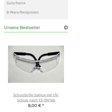
Gutscheine
B-Ware/Restposten
Unsere Bestseller
Schutzbrille Sablux mit UV-
Tank007 TK-566 3W 
Schutz nach CE-EN166
365nm! + Spektralf
8,00 €
*
79,90 €
*