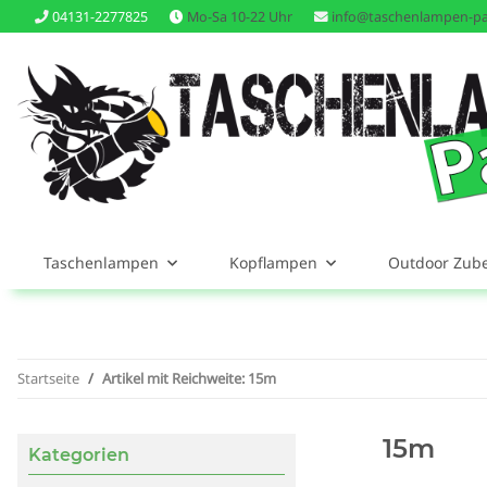
04131-2277825
Mo-Sa 10-22 Uhr
info@taschenlampen-pa
Taschenlampen
Kopflampen
Outdoor Zub
Startseite
Artikel mit Reichweite: 15m
15m
Kategorien