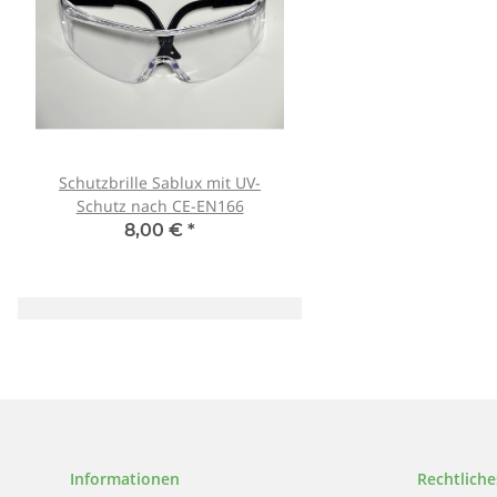
Schutzbrille Sablux mit UV-
Tank007 TK-566 3W 
Schutz nach CE-EN166
365nm! + Spektralf
8,00 €
*
79,90 €
*
Informationen
Rechtliche