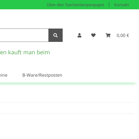
Über den Taschenlampenpapst
Kontakt
0,00 €
en kauft man beim
eine
B-Ware/Restposten