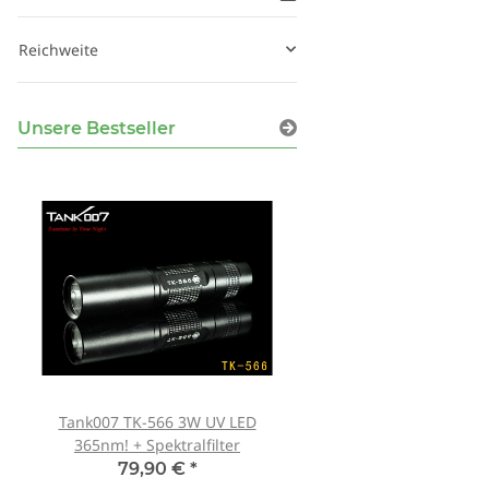
Reichweite
Unsere Bestseller
Tank007 TK-566 3W UV LED
Schutzbrille Sablux 
365nm! + Spektralfilter
Schutz nach CE-E
79,90 €
*
8,00 €
*