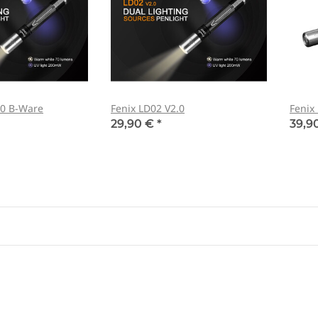
.0 B-Ware
Fenix LD02 V2.0
Fenix
29,90 €
*
39,9