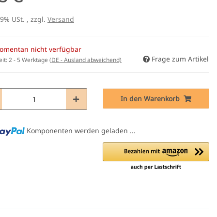
19% USt. , zzgl.
Versand
omentan nicht verfügbar
Frage zum Artikel
eit:
2 - 5 Werktage
(DE - Ausland abweichend)
In den Warenkorb
Komponenten werden geladen ...
e Sablux mit UV-
nach CE-EN166
,00 €
*