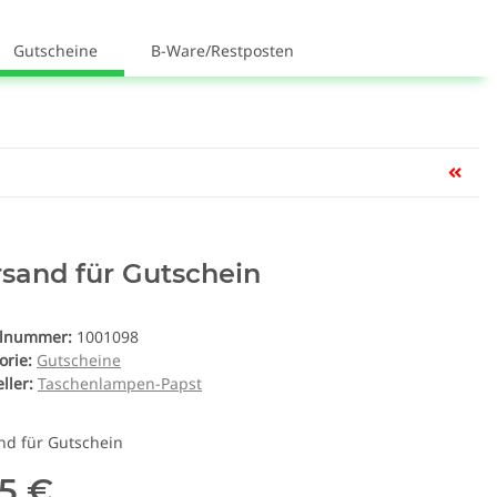
Gutscheine
B-Ware/Restposten
sand für Gutschein
elnummer:
1001098
orie:
Gutscheine
ller:
Taschenlampen-Papst
nd für Gutschein
45 €