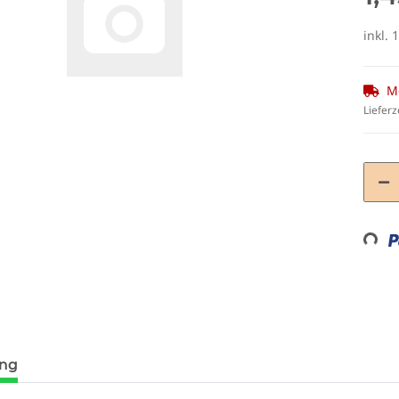
inkl. 
M
Lieferz
Loading...
mit UV-
Tank007 TK-566 3W UV LED
Schutzbrill
ung
N166
365nm! + Spektralfilter
Schutz 
79,90 €
*
8