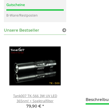
Gutscheine
B-Ware/Restposten
Unsere Bestseller
Tank007 TK-566 3W UV LED
Schutzbrille Sablux 
Beschreib
365nm! + Spektralfilter
Schutz nach CE-E
79,90 €
*
8,00 €
*