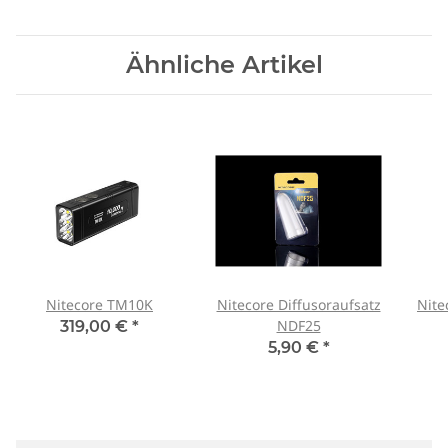
Ähnliche Artikel
Nitecore TM10K
Nitecore Diffusoraufsatz
Nite
NDF25
319,00 €
*
5,90 €
*