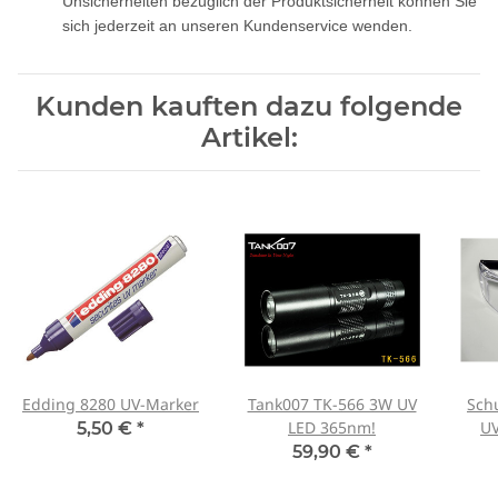
Unsicherheiten bezüglich der Produktsicherheit können Sie
sich jederzeit an unseren Kundenservice wenden.
Kunden kauften dazu folgende
Artikel:
Edding 8280 UV-Marker
Tank007 TK-566 3W UV
Schu
LED 365nm!
UV
5,50 €
*
59,90 €
*