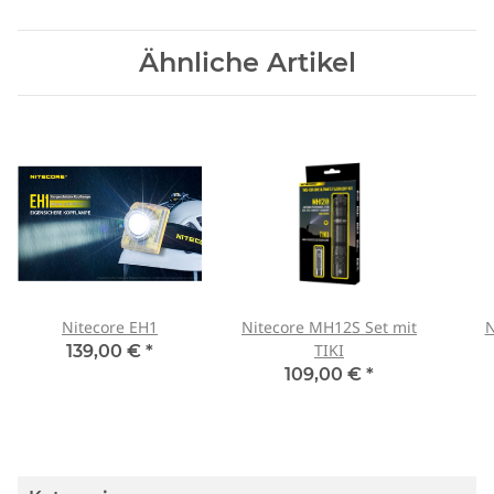
Ähnliche Artikel
Nitecore EH1
Nitecore MH12S Set mit
N
TIKI
139,00 €
*
109,00 €
*