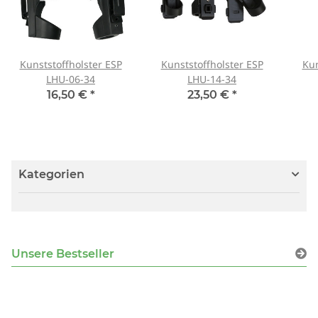
Kunststoffholster ESP
Kunststoffholster ESP
Kun
LHU-06-34
LHU-14-34
16,50 €
*
23,50 €
*
Kategorien
Unsere Bestseller