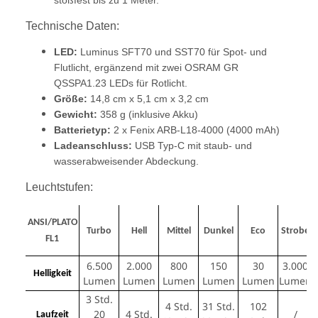
stoßfest bis zu 1 Meter.
Technische Daten:
LED:
Luminus SFT70 und SST70 für Spot- und
Flutlicht, ergänzend mit zwei OSRAM GR
QSSPA1.23 LEDs für Rotlicht.
Größe:
14,8 cm x 5,1 cm x 3,2 cm
Gewicht:
358 g (inklusive Akku)
Batterietyp:
2 x Fenix ARB-L18-4000 (4000 mAh)
Ladeanschluss:
USB Typ-C mit staub- und
wasserabweisender Abdeckung.
Leuchtstufen:
ANSI/PLATO
Turbo
Hell
Mittel
Dunkel
Eco
Strobe
FL1
6.500
2.000
800
150
30
3.000
Helligkeit
Lumen
Lumen
Lumen
Lumen
Lumen
Lumen
3 Std.
4 Std.
31 Std.
102
20
4 Std.
/
Laufzeit