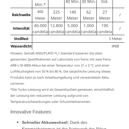
40 Min.
30 Min.
Std.
Min.*
225
140
62
27
400
/
Reichweite
Meter
Meter
Meter
Meter
Meter
40.000
12.800
5.000
1.000
190
/
Intensität
candela
candela
candela
candela
candela
Stoßfest
1 Meter
Wasserdicht
IP68
Hinweis: Gemäß ANSI/PLATO FL1-Standard basieren die oben
genannten Spezifikationen auf Labortests von Fenix ​​mit zwei Fenix ​​
ARB-L18-4000-Akkus bei einer Temperatur von 21 ± 3 °C und einer
Luftfeuchtigkeit von 50 % bis 80 %. Die tatsächliche Leistung dieses
Produkts kann je nach Arbeitsumgebung und verwendetem Akku
variieren.
*Die Turbo-Leistung wird als Gesamtlaufzeit gemessen, einschließlich
der Leistung bei reduzierter Leistung aufgrund von
Temperaturschwankungen oder Schutzmechanismen.
.
Innovative Features:
Schneller Akkuwechsel:
Dank des
Kippmechanismus ist der Austausch der Akkus