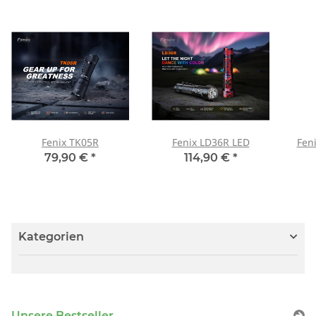
Fenix TK05R
Fenix LD36R LED
Fen
79,90 €
*
114,90 €
*
Kategorien
Unsere Bestseller