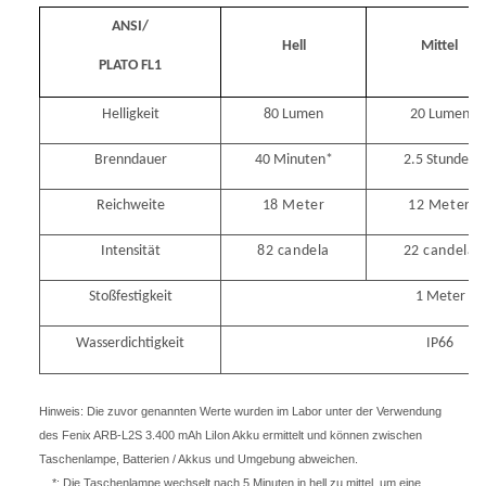
ANSI/
Hell
Mittel
PLATO
FL1
Helligkeit
80 Lumen
20 Lumen
Brenndauer
40 Minuten*
2.5 Stunden
Reichweite
18 Meter
12 Meter
Intensität
82 candela
22 candela
Stoßfestigkeit
1 Meter
Wasserdichtigkeit
IP66
Hinweis: Die zuvor genannten Werte wurden im Labor unter der Verwendung
des Fenix ARB-L2S 3.400 mAh LiIon Akku ermittelt und können zwischen
Taschenlampe, Batterien / Akkus und Umgebung abweichen.
*: Die Taschenlampe wechselt nach 5 Minuten in hell zu mittel, um eine