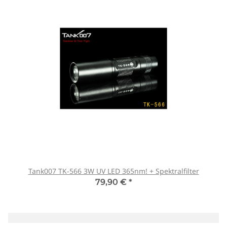
Tank007 TK-566 3W UV LED 365nm! + Spektralfilter
79,90 €
*