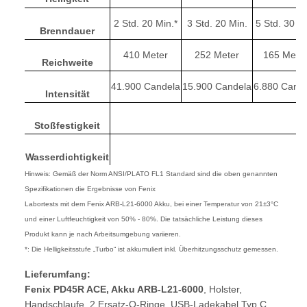
2 Std. 20 Min.*
3 Std. 20 Min.
5 Std. 30 Mi
Brenndauer
410 Meter
252 Meter
165 Mete
Reichweite
41.900 Candela
15.900 Candela
6.880 Cand
Intensität
Stoßfestigkeit
Wasserdichtigkeit
Hinweis: Gemäß der Norm ANSI/PLATO FL1 Standard sind die oben genannten
Spezifikationen die Ergebnisse von Fenix
Labortests mit dem Fenix ARB-L21-6000 Akku, bei einer Temperatur von 21±3°C
und einer Luftfeuchtigkeit von 50% - 80%. Die tatsächliche Leistung dieses
Produkt kann je nach Arbeitsumgebung variieren.
*: Die Helligkeitsstufe „Turbo“ ist akkumuliert inkl. Überhitzungsschutz gemessen.
Lieferumfang:
Fenix PD45R ACE, Akku ARB-L21-6000
, Holster,
Handschlaufe, 2 Ersatz-O-Ringe, USB-Ladekabel Typ C