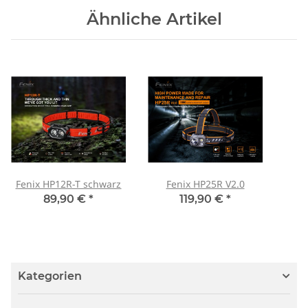
Ähnliche Artikel
Fenix HP12R-T schwarz
Fenix HP25R V2.0
89,90 €
*
119,90 €
*
Kategorien