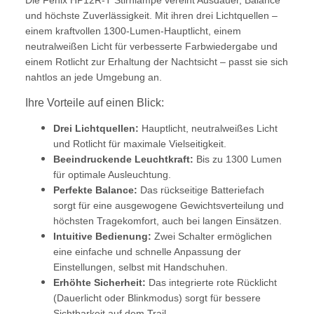
Die Fenix HP12R-T Stirnlampe vereint Ausdauer, Balance
und höchste Zuverlässigkeit. Mit ihren drei Lichtquellen –
einem kraftvollen 1300-Lumen-Hauptlicht, einem
neutralweißen Licht für verbesserte Farbwiedergabe und
einem Rotlicht zur Erhaltung der Nachtsicht – passt sie sich
nahtlos an jede Umgebung an.
Ihre Vorteile auf einen Blick:
Drei Lichtquellen:
Hauptlicht, neutralweißes Licht
und Rotlicht für maximale Vielseitigkeit.
Beeindruckende Leuchtkraft:
Bis zu 1300 Lumen
für optimale Ausleuchtung.
Perfekte Balance:
Das rückseitige Batteriefach
sorgt für eine ausgewogene Gewichtsverteilung und
höchsten Tragekomfort, auch bei langen Einsätzen.
Intuitive Bedienung:
Zwei Schalter ermöglichen
eine einfache und schnelle Anpassung der
Einstellungen, selbst mit Handschuhen.
Erhöhte Sicherheit:
Das integrierte rote Rücklicht
(Dauerlicht oder Blinkmodus) sorgt für bessere
Sichtbarkeit auf dem Trail.