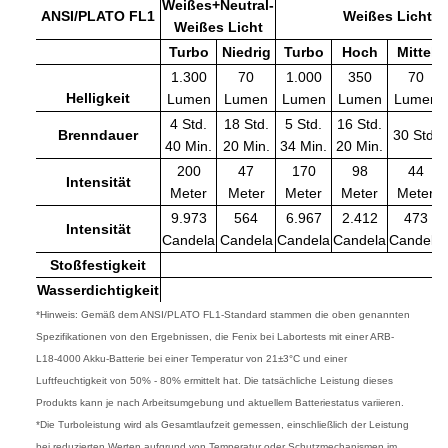
Weißes+Neutral-
ANSI/PLATO FL1
Weißes Licht
Weißes Licht
Turbo
Niedrig
Turbo
Hoch
Mittel
1.300
70
1.000
350
70
Helligkeit
Lumen
Lumen
Lumen
Lumen
Lumen
4 Std.
18 Std.
5 Std.
16 Std.
Brenndauer
30 Std.
40 Min.
20 Min.
34 Min.
20 Min.
200
47
170
98
44
Intensität
Meter
Meter
Meter
Meter
Meter
9.973
564
6.967
2.412
473
Intensität
Candela
Candela
Candela
Candela
Candela
Stoßfestigkeit
Wasserdichtigkeit
*Hinweis: Gemäß dem ANSI/PLATO FL1-Standard stammen die oben genannten
Spezifikationen von den Ergebnissen, die Fenix bei Labortests mit einer ARB-
L18-4000 Akku-Batterie bei einer Temperatur von 21±3°C und einer
Luftfeuchtigkeit von 50% - 80% ermittelt hat. Die tatsächliche Leistung dieses
Produkts kann je nach Arbeitsumgebung und aktuellem Batteriestatus variieren.
*Die Turboleistung wird als Gesamtlaufzeit gemessen, einschließlich der Leistung
bei reduzierten Werten aufgrund von Temperatur oder Schutzmechanismen im