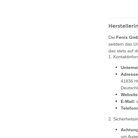
Hersteller
Die
Fenix Gm
seitdem das Un
das stets auf 
1. Kontaktinfo
Untern
Adresse
41836 H
Deutsch
Website
E-Mail:
Telefon
2. Sicherheits
Achtung
um Augen