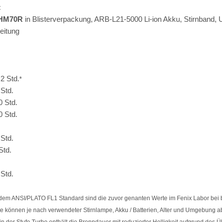
:
 HM70R
in Blisterverpackung, ARB-L21-5000 Li-ion Akku, Stirnband,
eitung
:
2 Std.
*
Std.
0 Std.
0 Std.
Std.
Std.
Std.
em ANSI/PLATO FL1 Standard sind die zuvor genanten Werte im Fenix Labor bei
rte können je nach verwendeter Stirnlampe, Akku / Batterien, Alter und Umgebung 