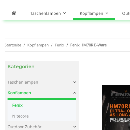
Taschenlampen
Kopflampen
Out
Startseite
Kopflampen
Fenix
Fenix HM70R B-Ware
Kategorien
Taschenlampen
Kopflampen
Fenix
Nitecore
Outdoor Zubehör