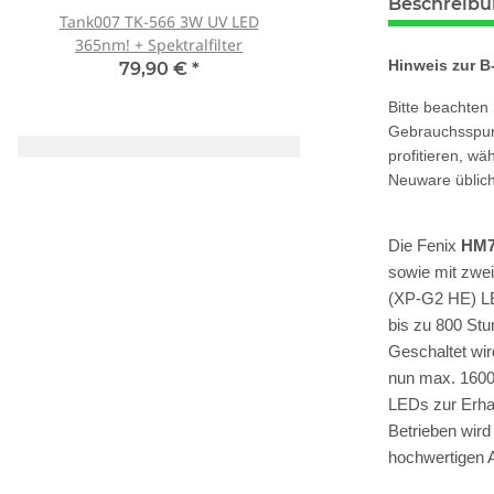
Beschreib
Tank007 TK-566 3W UV LED
Schutzbrille Sablux 
365nm! + Spektralfilter
Schutz nach CE-E
Hinweis zur B
79,90 €
*
8,00 €
*
Bitte beachten
Gebrauchsspure
profitieren, wä
Neuware üblich
Die Fenix
HM
sowie mit zwei
(XP-G2 HE) LE
bis zu 800 Stu
Geschaltet wir
nun max. 1600
LEDs zur Erha
Betrieben wird
hochwertigen A