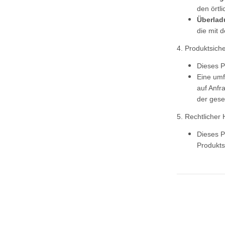
den örtl
Überlad
die mit 
4. Produktsich
Dieses P
Eine umf
auf Anfr
der gese
5. Rechtlicher 
Dieses P
Produkts