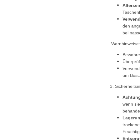
Alterse
Taschen
Verwen
den ange
bei nass
Warnhinweise:
Bewahren
Überprüf
Verwende
um Besch
3. Sicherheitsi
Achtung
wenn si
behandel
Lagerun
trockene
Feuchtig
Entsorg