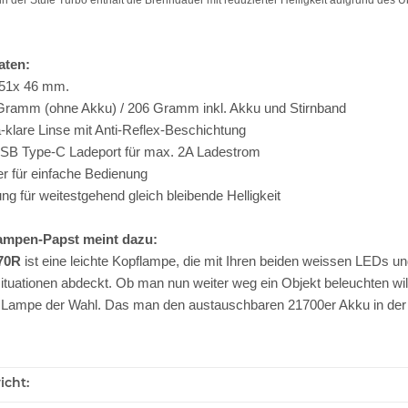
n der Stufe Turbo enthält die Brenndauer mit reduzierter Helligkeit aufgrund des 
aten:
 51x 46 mm.
Gramm (ohne Akku) / 206 Gramm inkl. Akku und Stirnband
a-klare Linse mit Anti-Reflex-Beschichtung
SB Type-C Ladeport für max. 2A Ladestrom
r für einfache Bedienung
ung für weitestgehend gleich bleibende Helligkeit
ampen-Papst meint dazu:
70R
ist eine leichte Kopflampe, die mit Ihren beiden weissen LEDs u
tuationen abdeckt. Ob man nun weiter weg ein Objekt beleuchten wil
 Lampe der Wahl. Das man den austauschbaren 21700er Akku in der 
.
icht: