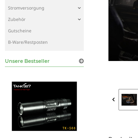
Stromversorgung
Zubehör
Gutscheine
B-Ware/Restposten
Unsere Bestseller