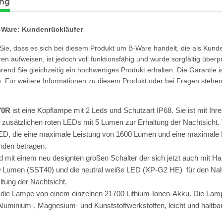
ung
mit UV-
Tank007 TK-566 3W UV LED
Schutzbrill
N166
365nm! + Spektralfilter
Schutz 
-Ware: Kundenrückläufer
79,90 €
*
8
 Sie, dass es sich bei diesem Produkt um B-Ware handelt, die als Ku
n aufweisen, ist jedoch voll funktionsfähig und wurde sorgfältig überp
hrend Sie gleichzeitig ein hochwertiges Produkt erhalten. Die Garantie ist
. Für weitere Informationen zu diesem Produkt oder bei Fragen stehen
70R
ist eine Kopflampe mit 2 Leds und Schutzart IP68. Sie ist mit Ih
 zusätzlichen roten LEDs mit 5 Lumen zur Erhaltung der Nachtsicht
D, die eine maximale Leistung von 1600 Lumen und eine maximale R
nden betragen.
d mit einem neu designten großen Schalter der sich jetzt auch mit H
 Lumen (SST40) und die neutral weiße LED (XP-G2 HE) für den Na
ltung der Nachtsicht.
 die Lampe von einem einzelnen 21700 Lithium-Ionen-Akku. Die Lampe
luminium-, Magnesium- und Kunststoffwerkstoffen, leicht und haltbar