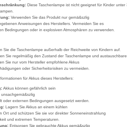
inschränkung:
Diese Taschenlampe ist nicht geeignet für Kinder unter
lampen.
dung:
Verwenden Sie das Produkt nur gemä&szlig
gebenen Anweisungen des Herstellers. Vermeiden Sie es
en Bedingungen oder in explosiven Atmosphären zu verwenden.
 Sie die Taschenlampe außerhalb der Reichweite von Kindern auf.
en Sie regelmäßig den Zustand der Taschenlampe und austauschbaren 
n Sie nur vom Hersteller empfohlene Akkus
ädigungen oder Sicherheitsrisiken zu vermeiden.
nformationen für Akkus dieses Herstellers:
:
Akkus können gefährlich sein
e unsachgemä&szlig
t oder externen Bedingungen ausgesetzt werden.
g:
Lagern Sie Akkus an einem kühlen
n Ort und schützen Sie sie vor direkter Sonneneinstrahlung
keit und extremen Temperaturen.
ung:
Entsorgen Sie gebrauchte Akkus gemä&szlig