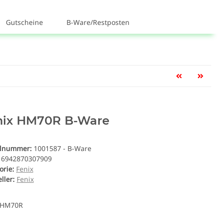
Gutscheine
B-Ware/Restposten
nix HM70R B-Ware
elnummer:
1001587 - B-Ware
6942870307909
orie:
Fenix
ller:
Fenix
 HM70R