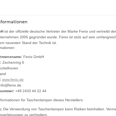
informationen
bH
ist der offizielle deutsche Vertreter der Marke Fenix und vertreibt d
ternehmen 2005 gegründet wurde. Fenix ist stolz auf sein umfangre
dem neuesten Stand der Technik ist.
rmationen:
ehmensname:
Fenix GmbH
:
Zechenring 6
ückelhoven
land
:
www.fenix.de
info@fenix.de
nummer:
+49 2433 44 22 44
informationen für Taschenlampen dieses Herstellers:
:
Die Verwendung von Taschenlampen kann Risiken beinhalten. Vermeid
verletzungen zu verhindern.