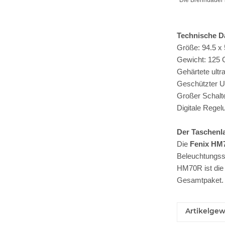
Die Brenndauer i
Technische D
Größe: 94.5 x
Gewicht: 125 
Gehärtete ultr
Geschützter U
Großer Schalte
Digitale Regel
Der Taschenl
Die
Fenix HM
Beleuchtungssi
HM70R ist die
Gesamtpaket
Artikelgew