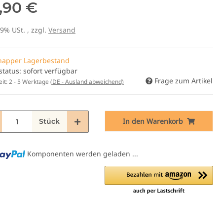
,90 €
19% USt. , zzgl.
Versand
napper Lagerbestand
status: sofort verfügbar
Frage zum Artikel
eit:
2 - 5 Werktage
(DE - Ausland abweichend)
In den Warenkorb
Stück
Komponenten werden geladen ...
ng...