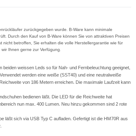
e Sablux mit UV-
nach CE-EN166
,00 €
*
ndenrückläufer zurückgegeben wurde. B-Ware kann minimale
rüft. Durch den Kauf von B-Ware können Sie von attraktiven Preisen
 nicht betroffen, Sie erhalten die volle Herstellergarantie wie für
 wir Ihnen gerne zur Verfügung.
ren beiden weissen Leds so für Nah- und Fernbeleuchtung geeignet,
. Verwendet werden eine weiße (SST40) und eine neutralweiße
eichweite von 186 Metern erreichen. Die maximale Laufzeit kann
andschuhen bedienen läßt. Die LED für die Reichweite hat
hbereich nun max. 400 Lumen. Neu hinzu gekommen sind 2 rote
 läßt sich via USB Typ C aufladen. Gefertigt ist die HM70R aus
.