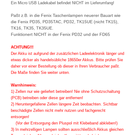
Ein Micro USB Ladekabel befindet NICHT im Lieferumfang!
Paßt z.B. in die Fenix Taschenlampen neuerer Bauart wie
die Fenix PD35, PD35TAC, PD32, TK15UE (nicht TK15),
TK16, TK35, TK35UE.
Funktionert NICHT in der Fenix PD32 und der FD65
ACHTUNG!!!
Der Akku ist aufgrund der zusätzlichen Ladeelektronik länger und
etwas dicker als handelsübliche 18650er Akkus. Bitte prüfen Sie
daher vor einer Bestellung ob dieser in Ihren Verbraucher paßt.
Die Maße finden Sie weiter unten.
Warnhinweis:
1) Zellen nur wie geliefert betreiben! Nie ohne Schutzschaltung
(PCB) betreiben oder diese gar entfernen!
2) Heruntergefallene Zellen längere Zeit beobachten. Sichtbar
beschädigte Zellen nicht mehr nutzen und fachgerecht
entsorgen!
(Vor der Entsorgung den Pluspol mit Klebeband abkleben!)
3) In mehrzelligen Lampen sollten ausschließlich Akkus gleichen