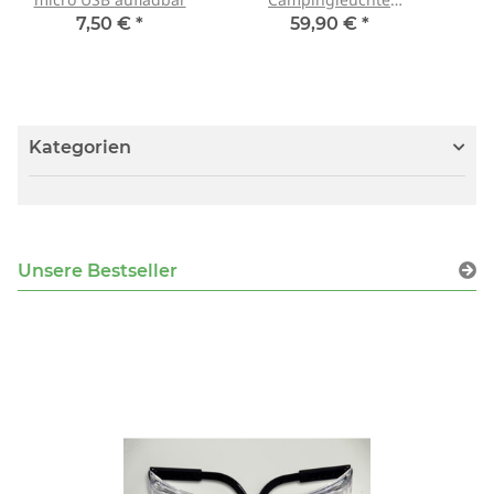
schwarz
7,50 €
*
59,90 €
*
Kategorien
Unsere Bestseller