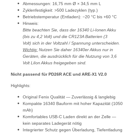
Abmessungen: 16,75 mm Ø × 34,5 mm L
Zyklenfestigkeit: >500 Ladezyklen (typ.)
Betriebstemperatur (Entladen): −20 °C bis +60 °C
Hinweis:
Bitte beachten Sie, dass der 16340 Li-Ionen Akku
(bis zu 4,2 Volt) und die CR123A Batterien (3
Volt) sich in der Voltzahl / Spannung unterscheiden.
Wichtig:
Nutzen Sie daher 16340er Akkus nur in
Geräten, die ausdrücklich für die Nutzung von 3,6
Volt LiIon Akkus freigegeben sind.
Nicht passend für PD26R ACE und ARE-X1 V2.0
H
ighlights:
Original Fenix Qualität — Zuverlässig & langlebig
Kompakte 16340 Bauform mit hoher Kapazität (1050
mAh)
Komfortables USB‑C Laden direkt an der Zelle —
kein separates Ladegerät nötig
Integrierter Schutz gegen Überladung, Tiefentladung