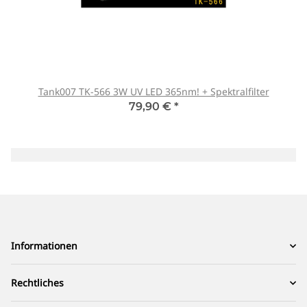
Tank007 TK-566 3W UV LED 365nm! + Spektralfilter
79,90 €
*
Informationen
Rechtliches