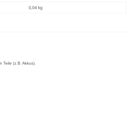
0,04
kg
Teile (z.B. Akkus).
K-566 3W UV LED
Spektralfilter
,90 €
*