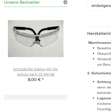
Unsere Bestseller
Artikelgew
Hersteller
Warnhinweise
Bewahren
Überprüf
Verwende
um Besch
Schutzbrille Sablux mit UV-
Tank007 TK-566 3W 
3. Sicherheits
Schutz nach CE-EN166
365nm! + Spektralf
8,00 €
*
79,90 €
*
Achtung
wenn si
behandel
Lagerun
trockene
Feuchtig