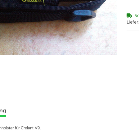
So
Liefer
ung
olster für Crelant V9.