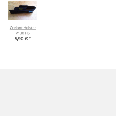
Crelant Holster
V130 HS
5,90 €
*