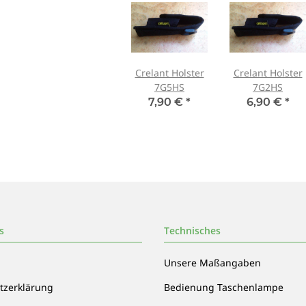
Crelant Holster
Crelant Holster
7G5HS
7G2HS
7,90 €
*
6,90 €
*
s
Technisches
Unsere Maßangaben
tzerklärung
Bedienung Taschenlampe