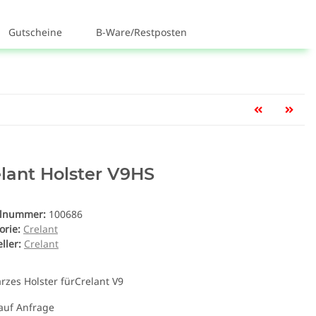
Gutscheine
B-Ware/Restposten
lant Holster V9HS
elnummer:
100686
orie:
Crelant
ller:
Crelant
rzes Holster fürCrelant V9
 auf Anfrage