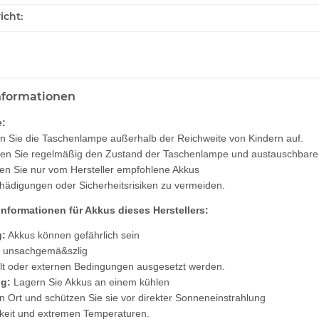
icht:
informationen
:
 Sie die Taschenlampe außerhalb der Reichweite von Kindern auf.
en Sie regelmäßig den Zustand der Taschenlampe und austauschbaren 
n Sie nur vom Hersteller empfohlene Akkus
ädigungen oder Sicherheitsrisiken zu vermeiden.
UV LED
Schutzbrille Sablux mit UV-
Tank007 T
informationen für Akkus dieses Herstellers:
ilter
Schutz nach CE-EN166
365nm! + 
8,00 €
*
79
:
Akkus können gefährlich sein
e unsachgemä&szlig
t oder externen Bedingungen ausgesetzt werden.
g:
Lagern Sie Akkus an einem kühlen
n Ort und schützen Sie sie vor direkter Sonneneinstrahlung
keit und extremen Temperaturen.