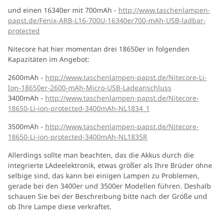
und einen 16340er mit 700mAh -
http://www.taschenlampen-
papst.de/Fenix-ARB-L16-700U-16340er700-mAh-USB-ladbar-
protected
Nitecore hat hier momentan drei 18650er in folgenden
Kapazitäten im Angebot:
2600mAh -
http://www.taschenlampen-papst.de/Nitecore-Li-
Ion-18650er-2600-mAh-Micro-USB-Ladeanschluss
3400mAh -
http://www.taschenlampen-papst.de/Nitecore-
18650-Li-ion-protected-3400mAh-NL1834_1
3500mAh -
http://www.taschenlampen-papst.de/Nitecore-
18650-Li-ion-protected-3400mAh-NL1835R
Allerdings sollte man beachten, das die Akkus durch die
integrierte LAdeelektronik, etwas größer als Ihre Brüder ohne
selbige sind, das kann bei einigen Lampen zu Problemen,
gerade bei den 3400er und 3500er Modellen führen. Deshalb
schauen Sie bei der Beschreibung bitte nach der Größe und
ob Ihre Lampe diese verkraftet.