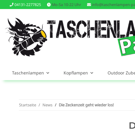
04131-2277825
Mo-Sa 10-22 Uhr
info@taschenlampen-pa
Taschenlampen
Kopflampen
Outdoor Zub
Startseite
News
Die Zeckenzeit geht wieder los!
D