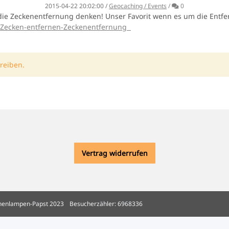
Kommentare
2015-04-22 20:02:00
/
Geocaching / Events
/
0
an die Zeckenentfernung denken! Unser Favorit wenn es um die Entf
e-Zecken-entfernen-Zeckenentfernung
reiben.
Vertrag widerrufen
henlampen-Papst 2023
Besucherzähler: 6968336