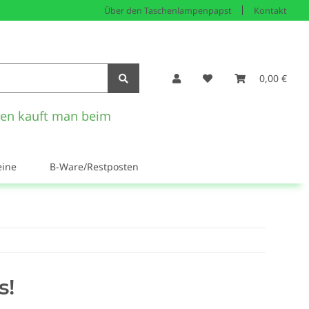
Über den Taschenlampenpapst
Kontakt
0,00 €
en kauft man beim
eine
B-Ware/Restposten
s!